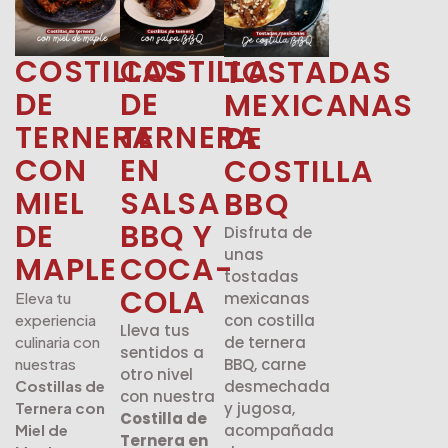
COSTILLAS
COSTILLA
TOSTADAS
DE
DE
MEXICANAS
TERNERA
TERNERA
DE
CON
EN
COSTILLA
MIEL
SALSA
BBQ
DE
BBQ Y
Disfruta de
unas
MAPLE
COCA-
tostadas
COLA
mexicanas
Eleva tu
con costilla
experiencia
Lleva tus
de ternera
culinaria con
sentidos a
BBQ, carne
nuestras
otro nivel
desmechada
Costillas de
con nuestra
y jugosa,
Ternera con
Costilla de
acompañada
Miel de
Ternera en