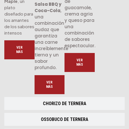
de
Maple
, un
Salsa BBQ y
guacamole,
plato
Coca-Cola
,
crema agria
diseñado para
una
y queso para
los amantes
combinación
una
de los sabores
audaz que
combinación
intensos
garantiza
de sabores
una carne
espectacular.
VER
increíblemente
MÁS
tierna y un
VER
sabor
MÁS
profundo.
VER
MÁS
CHORIZO DE TERNERA
OSSOBUCO DE TERNERA