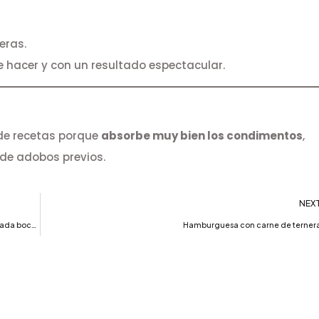
eras.
 de hacer y con un resultado espectacular.
 de recetas porque
absorbe muy bien los condimentos
,
de adobos previos.
NEX
Beneficios de la carne de ternera: Salud, Sabor y Nutrición en cada bocado
Hamburguesa con carne de terner