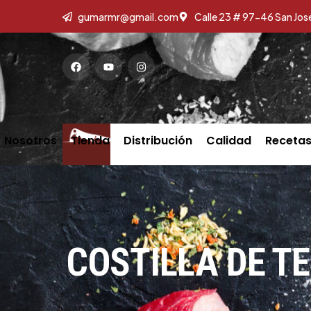
gumarmr@gmail.com
Calle 23 # 97-46 San Jos
Nosotros
Tienda
Distribución
Calidad
Receta
COSTILLA DE T