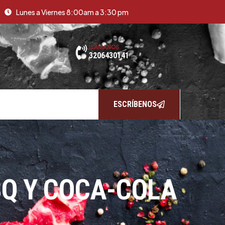
Lunes a Viernes 8:00am a 3:30 pm
LLÁMANOS
3206430141
ESCRÍBENOS
BQ Y COCA-COLA