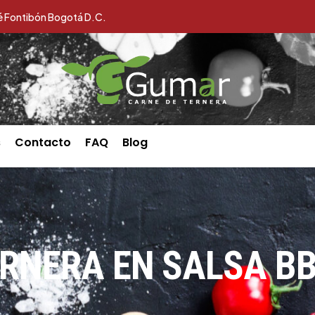
é Fontibón Bogotá D.C.
s
Contacto
FAQ
Blog
ERNERA EN SALSA B