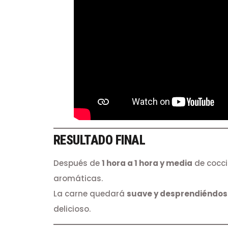
RESULTADO FINAL
Después de
1 hora a 1 hora y media
de cocci
aromáticas.
La carne quedará
suave y desprendiéndos
delicioso.