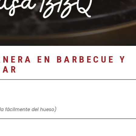
RNERA EN BARBECUE Y
MAR
da fácilmente del hueso)