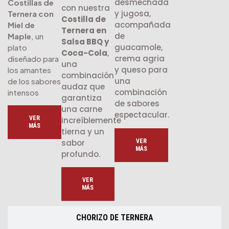
desmechada
Costillas de
con nuestra
y jugosa,
Ternera con
Costilla de
acompañada
Miel de
Ternera en
de
Maple
, un
Salsa BBQ y
guacamole,
plato
Coca-Cola
,
crema agria
diseñado para
una
y queso para
los amantes
combinación
una
de los sabores
audaz que
combinación
intensos
garantiza
de sabores
una carne
espectacular.
VER
increíblemente
MÁS
tierna y un
VER
sabor
MÁS
profundo.
VER
MÁS
CHORIZO DE TERNERA