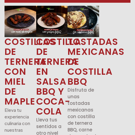
COSTILLAS
COSTILLA
TOSTADAS
DE
DE
MEXICANAS
TERNERA
TERNERA
DE
CON
EN
COSTILLA
MIEL
SALSA
BBQ
DE
BBQ Y
Disfruta de
unas
MAPLE
COCA-
tostadas
COLA
mexicanas
Eleva tu
con costilla
experiencia
Lleva tus
de ternera
culinaria con
sentidos a
BBQ, carne
nuestras
otro nivel