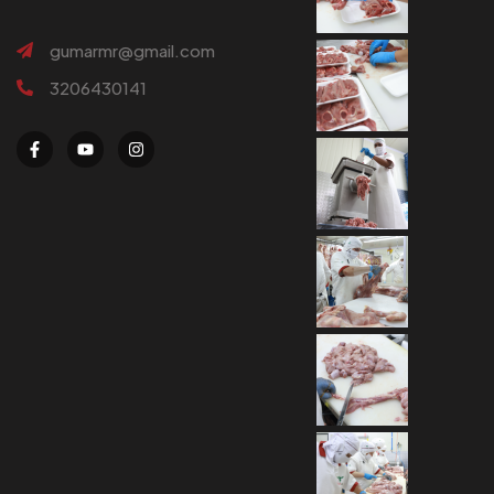
gumarmr@gmail.com
3206430141