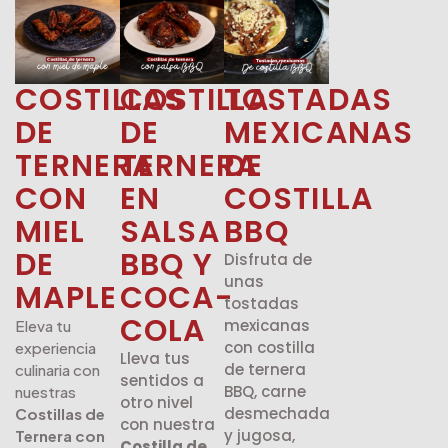
COSTILLAS
COSTILLA
TOSTADAS
DE
DE
MEXICANAS
TERNERA
TERNERA
DE
CON
EN
COSTILLA
MIEL
SALSA
BBQ
DE
BBQ Y
Disfruta de
unas
MAPLE
COCA-
tostadas
COLA
mexicanas
Eleva tu
con costilla
experiencia
Lleva tus
de ternera
culinaria con
sentidos a
BBQ, carne
nuestras
otro nivel
desmechada
Costillas de
con nuestra
y jugosa,
Ternera con
Costilla de