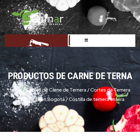
PRODUCTOS DE CARNE DE TERNA
Inicio
/
Cortes de Carne de Ternera
/
Cortes de Ternera
para Parrilla en Bogotá
/ Costilla de ternera entera