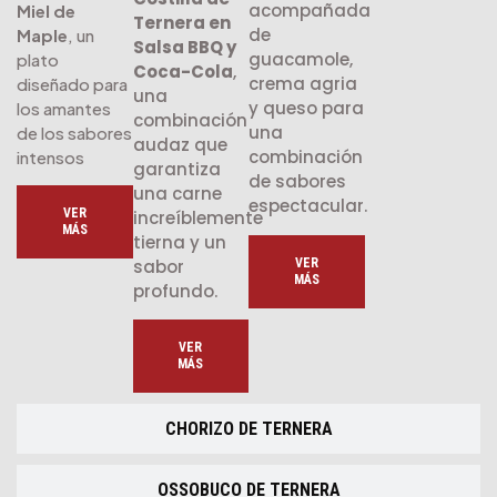
acompañada
Miel de
Ternera en
de
Maple
, un
Salsa BBQ y
guacamole,
plato
Coca-Cola
,
crema agria
diseñado para
una
y queso para
los amantes
combinación
una
de los sabores
audaz que
combinación
intensos
garantiza
de sabores
una carne
espectacular.
VER
increíblemente
MÁS
tierna y un
VER
sabor
MÁS
profundo.
VER
MÁS
CHORIZO DE TERNERA
OSSOBUCO DE TERNERA